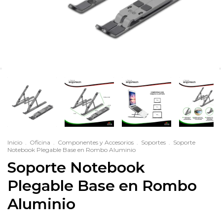
Inicio
.
Oficina
.
Componentes y Accesorios
.
Soportes
.
Soporte
Notebook Plegable Base en Rombo Aluminio
Soporte Notebook
Plegable Base en Rombo
Aluminio