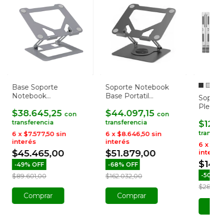
Base Soporte
Soporte Notebook
Notebook
Base Portatil
Sopo
Computadora
Regulable Premium
Plega
$38.645,25
$44.097,15
Elevador Regulable
con
con
Alumi
$12
6
x
$7.577,50
sin
6
x
$8.646,50
sin
interés
interés
6
x
$2
$45.465,00
$51.879,00
inter
$14
-
49
%
OFF
-
68
%
OFF
-
50
$89.601,00
$162.032,00
$28.2
Comprar
Comprar
C