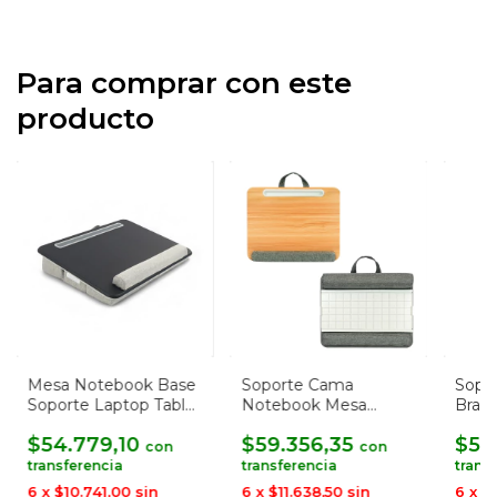
Para comprar con este
producto
Mesa Notebook Base
Soporte Cama
Sopo
Soporte Laptop Tablet
Notebook Mesa
Brazo
Premium
Apoya Laptop Tablet
32 P
$54.779,10
$59.356,35
$58
con
con
6
x
$10.741,00
sin
6
x
$11.638,50
sin
6
x
$1