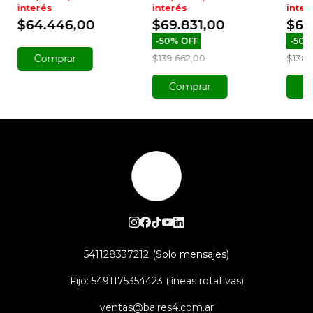
interés
interés
inter
$64.446,00
$69.831,00
$69
-
50
%
OFF
-
50
$139.662,00
$138.
Comprar
C
541128337212
Fijo: 5491175354423 (líneas rotativas)
ventas@baires4.com.ar