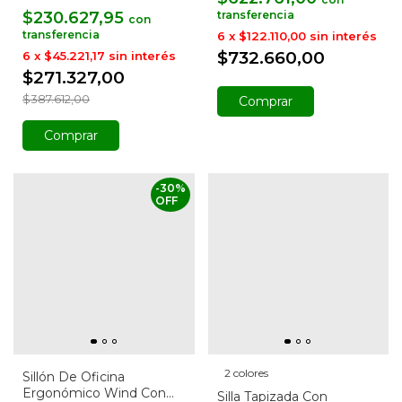
$230.627,95
con
6
x
$122.110,00
sin interés
$732.660,00
6
x
$45.221,17
sin interés
$271.327,00
$387.612,00
Comprar
Comprar
-
30
%
OFF
2 colores
Sillón De Oficina
Ergonómico Wind Con
Silla Tapizada Con