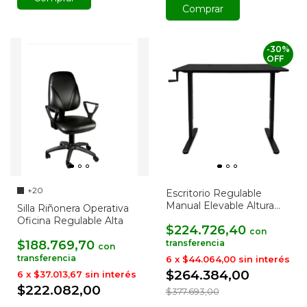
Comprar
-
30
%
OFF
+20
Escritorio Regulable
Manual Elevable Altura
Silla Riñonera Operativa
Standing Desk
Oficina Regulable Alta
$224.726,40
con
$188.769,70
con
6
x
$44.064,00
sin interés
$264.384,00
6
x
$37.013,67
sin interés
$222.082,00
$377.693,00