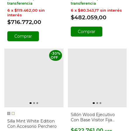
6
x
$119.462,00
sin
6
x
$80.343,17
sin interés
interés
$482.059,00
$716.772,00
Comprar
Comprar
-
30
%
OFF
Sillón Wood Ejecutivo
Con Base Visitor Fija
Silla Mint White Edition
Confort
Con Accesorio Perchero
$622.761,00
con