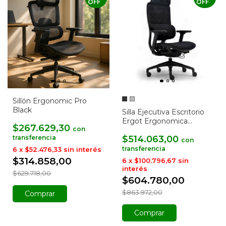
OFF
OFF
Sillón Ergonomic Pro
Black
Silla Ejecutiva Escritorio
Ergot Ergonomica
$267.629,30
con
Premium
$514.063,00
con
6
x
$52.476,33
sin interés
$314.858,00
6
x
$100.796,67
sin
interés
$629.718,00
$604.780,00
$863.972,00
Comprar
Comprar