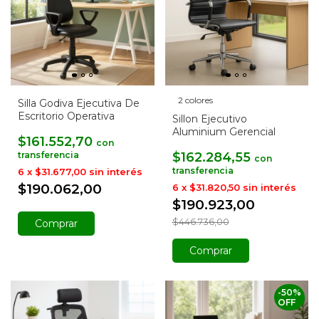
2 colores
Silla Godiva Ejecutiva De
Escritorio Operativa
Sillon Ejecutivo
Aluminium Gerencial
$161.552,70
con
$162.284,55
con
6
x
$31.677,00
sin interés
$190.062,00
6
x
$31.820,50
sin interés
$190.923,00
$446.736,00
Comprar
Comprar
-
50
%
OFF