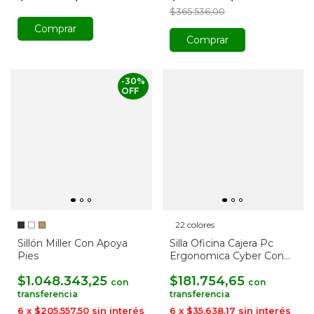
$365.536,00
Comprar
Comprar
-
30
%
OFF
22 colores
Sillón Miller Con Apoya
Silla Oficina Cajera Pc
Pies
Ergonomica Cyber Con
Apoya Brazos
$1.048.343,25
$181.754,65
con
con
6
x
$205.557,50
sin interés
6
x
$35.638,17
sin interés