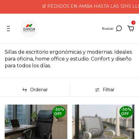
🛒 PEDIDOS EN AMBA HASTA LAS 12HS LLEGAN EN EL 
0
Sillas de escritorio ergonómicas y modernas. Ideales
para oficina, home office y estudio. Confort y diseño
para todos los días.
Ordenar
Filtrar
-
50
%
-
50
%
OFF
OFF