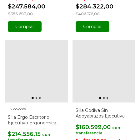
$247.584,00
$284.322,00
$353.693,00
$406.176,00
Comprar
Comprar
2 colores
Silla Godiva Sin
Apoyabrazos Ejecutiva
Silla Ergo Escritorio
De Escritorio
Ejecutivo Ergonomica
$160.599,00
con
Oficina
$214.556,15
con