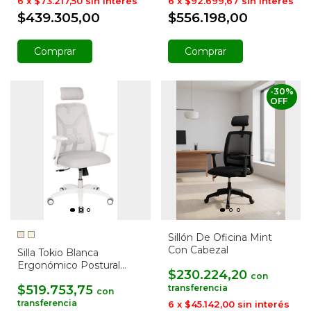
6
x
$73.217,50
sin interés
6
x
$92.699,67
sin interés
$439.305,00
$556.198,00
Comprar
Comprar
-
30
%
OFF
Sillón De Oficina Mint
Con Cabezal
Silla Tokio Blanca
Ergonómico Postural
$230.224,20
con
Mesh con Cabezal
$519.753,75
con
6
x
$45.142,00
sin interés