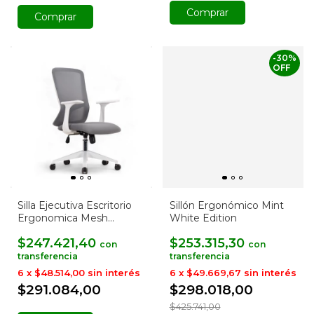
Comprar
-
30
%
OFF
Silla Ejecutiva Escritorio
Sillón Ergonómico Mint
Ergonomica Mesh
White Edition
Oficina Viper
$247.421,40
$253.315,30
con
con
6
x
$48.514,00
sin interés
6
x
$49.669,67
sin interés
$291.084,00
$298.018,00
$425.741,00