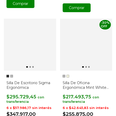
Comprar
Comprar
-
30
%
OFF
Silla De Escritorio Sigma
Silla De Oficina
Ergonómica
Ergonómica Mint White
Edition
$295.729,45
$217.493,75
con
con
6
x
$57.986,17
sin interés
6
x
$42.645,83
sin interés
$347.917,00
$255.875,00