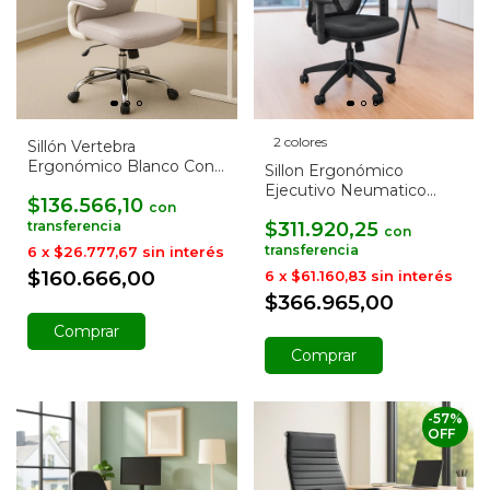
2 colores
Sillón Vertebra
Ergonómico Blanco Con
Sillon Ergonómico
Cabezal Regulable
Ejecutivo Neumatico
$136.566,10
con
Alma Oficina Respaldo
$311.920,25
con
6
x
$26.777,67
sin interés
$160.666,00
6
x
$61.160,83
sin interés
$366.965,00
Comprar
-
57
%
OFF