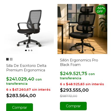
-
50
%
OFF
Sillón Ergonomics Pro
Black Foam
Silla De Escritorio Delta
Premium Ergonomica
$249.521,75
con
$241.029,40
con
6
x
$48.925,83
sin interés
$293.555,00
6
x
$47.260,67
sin interés
$283.564,00
$587.112,00
Comprar