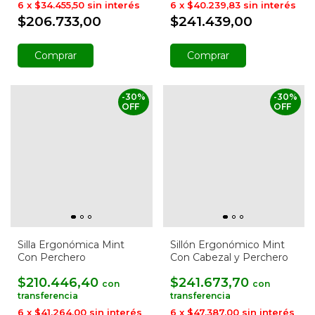
6
x
$34.455,50
sin interés
6
x
$40.239,83
sin interés
$206.733,00
$241.439,00
Comprar
Comprar
-
30
%
-
30
%
OFF
OFF
Silla Ergonómica Mint
Sillón Ergonómico Mint
Con Perchero
Con Cabezal y Perchero
$210.446,40
$241.673,70
con
con
6
x
$41.264,00
sin interés
6
x
$47.387,00
sin interés