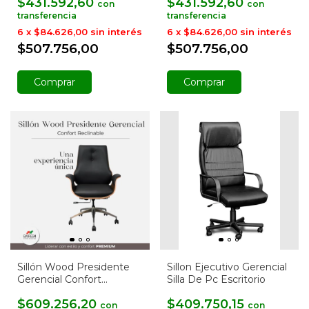
$431.592,60
$431.592,60
con
con
6
x
$84.626,00
sin interés
6
x
$84.626,00
sin interés
$507.756,00
$507.756,00
Comprar
Comprar
Sillón Wood Presidente
Sillon Ejecutivo Gerencial
Gerencial Confort
Silla De Pc Escritorio
Reclinable
$609.256,20
$409.750,15
con
con