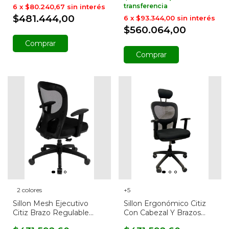
6
x
$80.240,67
sin interés
$481.444,00
6
x
$93.344,00
sin interés
$560.064,00
Comprar
Comprar
2 colores
+5
Sillon Mesh Ejecutivo
Sillon Ergonómico Citiz
Citiz Brazo Regulable
Con Cabezal Y Brazos
Red
Regulables