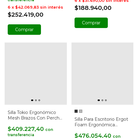
6
x
$31.490,00
sin interés
$188.940,00
6
x
$42.069,83
sin interés
$252.419,00
Comprar
Comprar
Silla Tokio Ergonómico
Mesh Brazos Con Percha
Silla Para Escritorio Ergot
Saco
Foam Ergonómica
$409.227,40
con
Oficina
$476.054,40
con