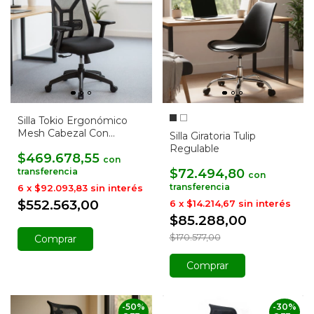
Silla Tokio Ergonómico
Mesh Cabezal Con
Silla Giratoria Tulip
Percha
Regulable
$469.678,55
con
$72.494,80
con
6
x
$92.093,83
sin interés
$552.563,00
6
x
$14.214,67
sin interés
$85.288,00
$170.577,00
Comprar
Comprar
-
50
%
-
30
%