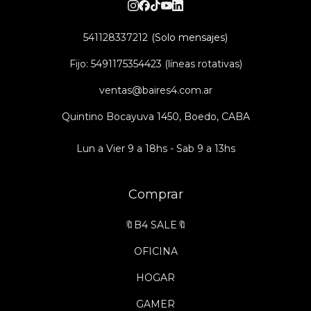
541128337212
Fijo: 5491175354423 (líneas rotativas)
ventas@baires4.com.ar
Quintino Bocayuva 1450, Boedo, CABA
Lun a Vier 9 a 18hs - Sab 9 a 13hs
Comprar
🔖B4 SALE🔖
OFICINA
HOGAR
GAMER