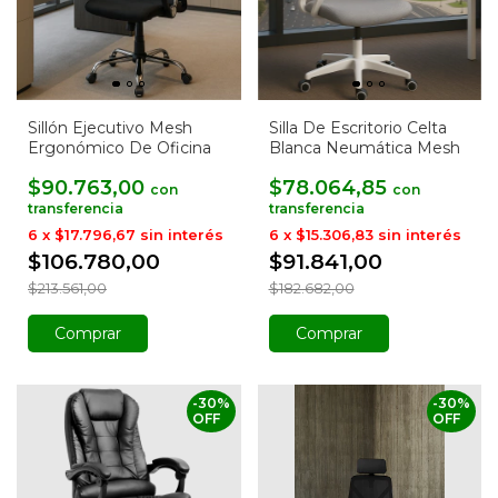
Sillón Ejecutivo Mesh
Silla De Escritorio Celta
Ergonómico De Oficina
Blanca Neumática Mesh
$90.763,00
$78.064,85
con
con
6
x
$17.796,67
sin interés
6
x
$15.306,83
sin interés
$106.780,00
$91.841,00
$213.561,00
$182.682,00
Comprar
-
30
%
-
30
%
OFF
OFF