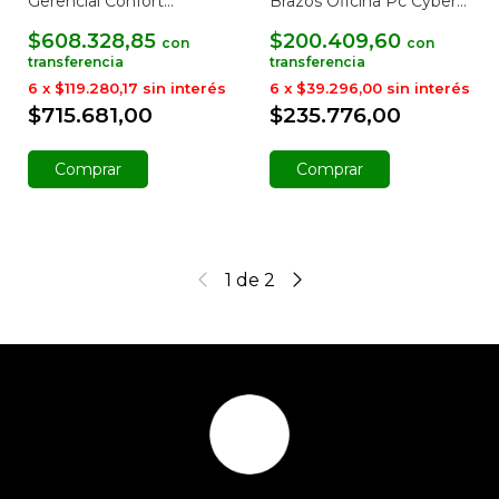
Gerencial Confort
Brazos Oficina Pc Cyber
Reclinable
Baires4
$608.328,85
$200.409,60
con
con
6
x
$119.280,17
sin interés
6
x
$39.296,00
sin interés
$715.681,00
$235.776,00
Comprar
Comprar
1
de
2