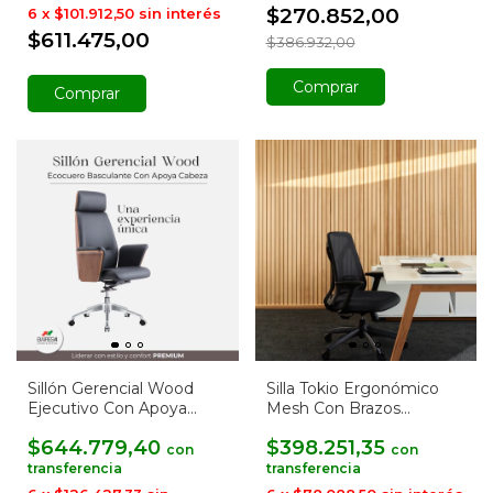
$270.852,00
6
x
$101.912,50
sin interés
$611.475,00
$386.932,00
Comprar
Comprar
Sillón Gerencial Wood
Silla Tokio Ergonómico
Ejecutivo Con Apoya
Mesh Con Brazos
Cabeza
Regulables
$644.779,40
$398.251,35
con
con