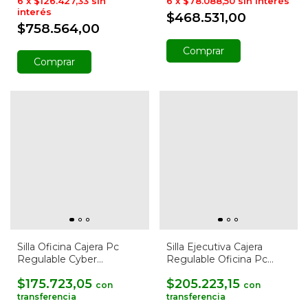
6
x
$126.427,33
sin
6
x
$78.088,50
sin interés
interés
$468.531,00
$758.564,00
Comprar
Comprar
Silla Oficina Cajera Pc
Silla Ejecutiva Cajera
Regulable Cyber
Regulable Oficina Pc
Mostrador Baires 4
Baires4
$175.723,05
$205.223,15
con
con