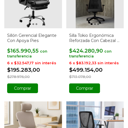
Sillón Gerencial Elegante
Silla Tokio Ergonómica
Con Apoya Pies
Reforzada Con Cabezal y
Apoyo Lumbar
$165.990,55
$424.280,90
con
con
6
x
$32.547,17
sin interés
6
x
$83.192,33
sin interés
$195.283,00
$499.154,00
$278.976,00
$713.078,00
Comprar