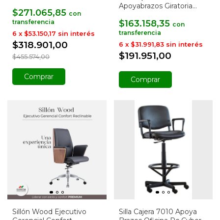
Cabezal
Apoyabrazos Giratoria
$271.065,85
con
Regulable
$163.158,35
con
6
x
$53.150,17
sin interés
$318.901,00
6
x
$31.991,83
sin interés
$191.951,00
$455.574,00
Comprar
Comprar
Sillón Wood Ejecutivo
Silla Cajera 7010 Apoya