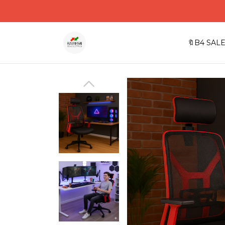
🔖B4 SALE