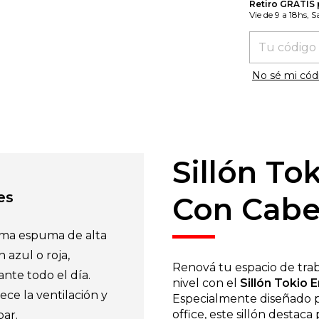
Retiro GRATIS
Vie de 9 a 18hs, 
Entregas para
No sé mi cód
Sillón T
es
Con Cabe
oma espuma de alta
 azul o roja,
Renová tu espacio de trab
te todo el día.
nivel con el
Sillón Tokio
ece la ventilación y
Especialmente diseñado p
office, este sillón desta
bar.