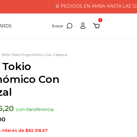
🛒 PEDIDOS EN AMBA HASTA LAS 12HS LLEG
0
CARDS
Sillón Tokio Ergonómico Con Cabezal
n Tokio
nómico Con
al
5,20
con
00
n interés de
$82.318,67