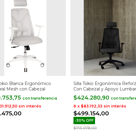
 Tokio Blanca Ergonómico
Silla Tokio Ergonómica Refor
ral Mesh con Cabezal
Con Cabezal y Apoyo Lumba
9.753,75
$424.280,90
con
con
01.912,50
sin interés
6
x
$83.192,33
sin interés
1.475,00
$499.154,00
-
30
%
OFF
$713.078,00