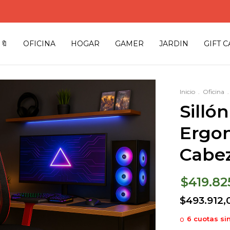
🔖
OFICINA
HOGAR
GAMER
JARDIN
GIFT 
Inicio
.
Oficina
.
Silló
Ergo
Cabez
$419.82
$493.912,
6
cuotas si