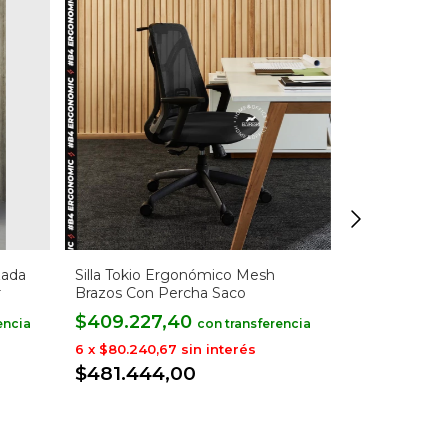
zada
Silla Tokio Ergonómico Mesh
Silla Tokio 
r
Brazos Con Percha Saco
Cabezal Con
$409.227,40
$469.678
con
6
x
$80.240,67
sin interés
6
x
$92.093,
$481.444,00
$552.563