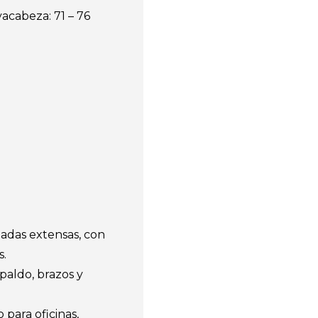
yacabeza: 71 – 76
adas extensas, con
s.
paldo, brazos y
para oficinas,