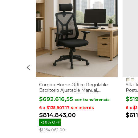
co Mesh Con
Combo Home Office Regulable:
Silla
Escritorio Ajustable Manual,
Postu
Soporte para Notebook y Silla Tokio
$692.616,55
$51
con
erés
6
x
$135.807,17
sin interés
6
x
$1
$814.843,00
$61
-
30
%
OFF
$1.164.062,00