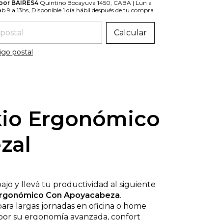
 por BAIRES4
Quintino Bocayuva 1450, CABA | Lun a
Sab 9 a 13hs, Disponible 1 día hábil después de tu compra
 el CP:
Calcular
igo postal
okio Ergonómico
zal
ajo y llevá tu productividad al siguiente
 Ergonómico Con Apoyacabeza
.
ara largas jornadas en oficina o home
ca por su ergonomía avanzada, confort