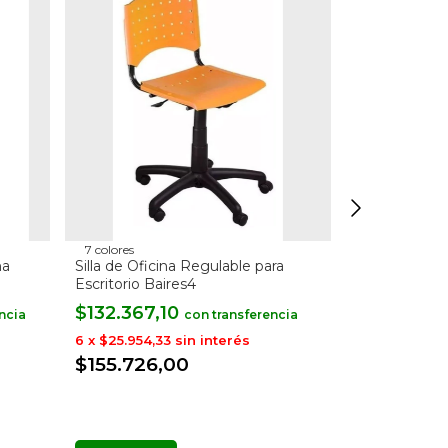
7 colores
2 colores
na
Silla de Oficina Regulable para
Sillon Ejecu
Escritorio Baires4
Gerencial
$132.367,10
$162.284
con
6
x
$25.954,33
sin interés
6
x
$31.820,5
$155.726,00
$190.923
-
57
%
OFF
$446.736,00