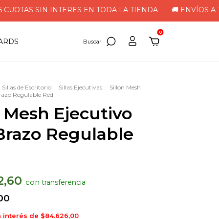
UOTAS SIN INTERES EN TODA LA TIENDA
🚚 ENVÍOS A TODO
0
CARDS
Sillas de Escritorio
.
Sillas Ejecutivas
.
Sillon Mesh
Brazo Regulable Red
n Mesh Ejecutivo
 Brazo Regulable
2,60
con
00
n interés de
$84.626,00