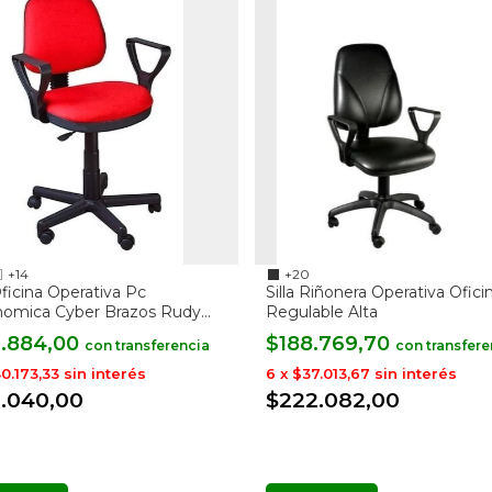
+14
+20
 Oficina Operativa Pc
Silla Riñonera Operativa Ofici
nomica Cyber Brazos Rudy
Regulable Alta
3.884,00
$188.769,70
con
con
0.173,33
sin interés
6
x
$37.013,67
sin interés
1.040,00
$222.082,00