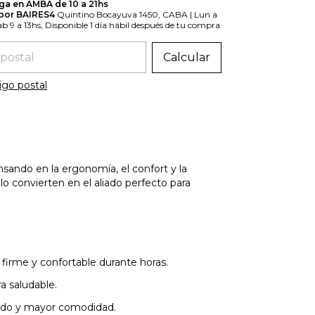
ga en AMBA de 10 a 21hs
 por BAIRES4
Quintino Bocayuva 1450, CABA | Lun a
Sab 9 a 13hs, Disponible 1 día hábil después de tu compra
 el CP:
Calcular
igo postal
ando en la ergonomía, el confort y la
lo convierten en el aliado perfecto para
 firme y confortable durante horas.
a saludable.
izado y mayor comodidad.