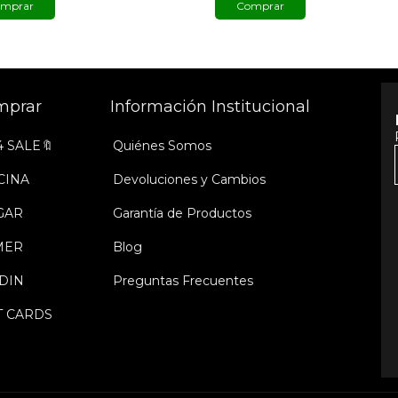
mprar
Comprar
mprar
Información Institucional
4 SALE🔖
Quiénes Somos
CINA
Devoluciones y Cambios
GAR
Garantía de Productos
MER
Blog
DIN
Preguntas Frecuentes
T CARDS