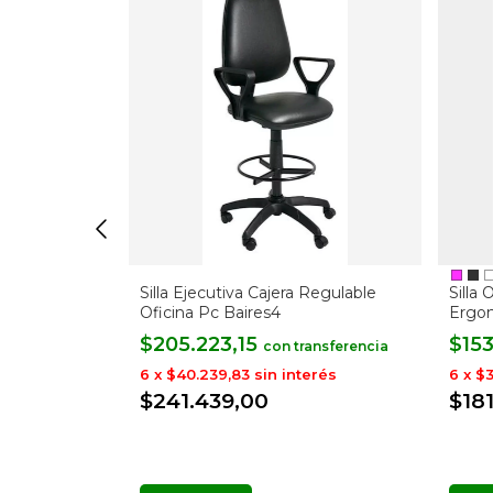
oyabrazos
Silla Ejecutiva Cajera Regulable
Silla
Oficina Pc Baires4
Ergo
603
$205.223,15
$15
con
rés
6
x
$40.239,83
sin interés
6
x
$3
$241.439,00
$18