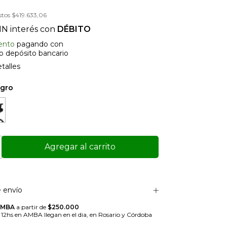
stos
$419.633,06
IN interés con
DÉBITO
ento
pagando con
 o depósito bancario
talles
egro
 envío
AMBA
a partir de
$250.000
s 12hs en AMBA llegan en el dia, en Rosario y Córdoba