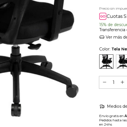
Precio sin impue
Cuotas S
15% de descu
Transferencia
Ver más de
Color:
Tela N
Medios de
Envío gratis en
Pedidos hasta la
en 24hs