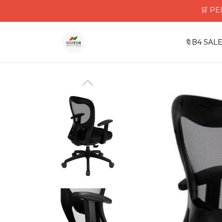
🛒 PEDIDO
🔖B4 SALE