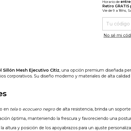
Horario de
entre
Retiro GRATIS
Vie de 9 a 18hs, 
Entregas para
No sé mi cód
l Sillón Mesh Ejecutivo Citiz
, una opción premium diseñada pens
ios corporativos. Su diseño moderno y materiales de alta calidad 
es
do en
tela
o
ecocuero negro
de alta resistencia, brinda un soporte
lación óptima, manteniendo la frescura y favoreciendo una postur
 la altura y posición de los apoyabrazos para un ajuste personal