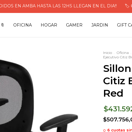
S EN AMBA HASTA LAS 12HS LLEGAN EN EL DIA!!
🏷️ 6 C
🔖
OFICINA
HOGAR
GAMER
JARDIN
GIFT 
Inicio
.
Oficina
.
Ejecutivo Citiz 
Sillo
Citiz
Red
$431.59
$507.756,
6
cuotas si