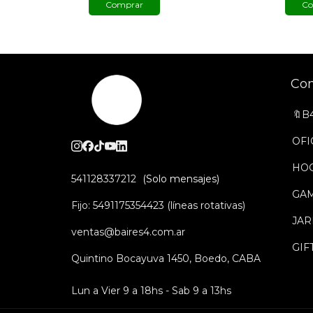
Comprar
Co
Co
🔖B
OFI
HO
541128337212
GA
Fijo: 5491175354423 (líneas rotativas)
JAR
ventas@baires4.com.ar
GIF
Quintino Bocayuva 1450, Boedo, CABA
Lun a Vier 9 a 18hs - Sab 9 a 13hs