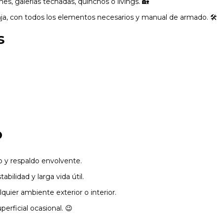
ines, galerías techadas, quinchos o livings. 🏡
a, con todos los elementos necesarios y manual de armado. 🛠️
s
o
o y respaldo envolvente.
bilidad y larga vida útil.
uier ambiente exterior o interior.
erficial ocasional. 😉