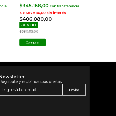
$345.168,00
$169.882
con
6
x
$67.680,00
sin interés
6
x
$33.310,3
$406.080,00
$199.862
-
30
%
OFF
$580.115,00
Comprar
Comprar
Newsletter
Registrate y recibí nuestras ofertas.