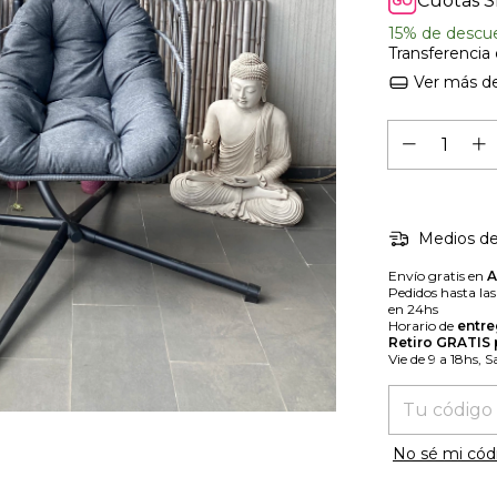
Cuotas S
15% de descu
Transferencia
Ver más de
Medios de
Envío gratis en
Pedidos hasta la
en 24hs
Horario de
entre
Retiro GRATIS
Vie de 9 a 18hs, 
Entregas para
No sé mi cód