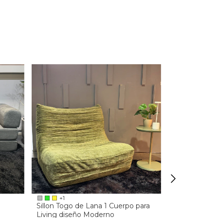
+1
+1
Sillon Togo de Lana 1 Cuerpo para
Reposera Bel
Living diseño Moderno
Regulable