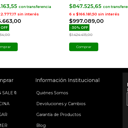
.163,55
$847.525,65
con
con
2.777,17
sin interés
6
x
$166.181,50
sin interés
6.663,00
$997.089,00
%
OFF
-
30
%
OFF
234,00
$1.424.415,00
mprar
Comprar
mprar
Información Institucional
4 SALE🔖
Quiénes Somos
CINA
Devoluciones y Cambios
GAR
Garantía de Productos
MER
Blog