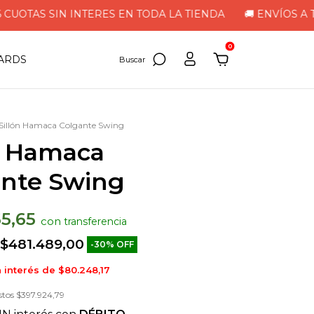
TAS SIN INTERES EN TODA LA TIENDA
🚚 ENVÍOS A TODO EL
0
CARDS
Sillón Hamaca Colgante Swing
n Hamaca
ante Swing
65,65
con
$481.489,00
-
30
%
OFF
n interés de
$80.248,17
stos
$397.924,79