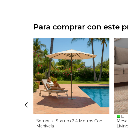
Para comprar con este 
aldo
Sombrilla Stamm 2.4 Metros Con
Mesa
Manivela
Livi