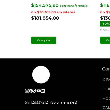
$154.575,90
$116
con
rés
6
x
$30.309,00
sin interés
6
x
$2
$181.854,00
$13
-
30
$195.
Co
Co
🔖B
OFI
HO
541128337212
GA