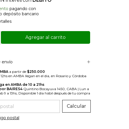
IN interés con
DÉBITO
ento
pagando con
 o depósito bancario
talles
 envío
AMBA
a partir de
$250.000
s 12hs en AMBA llegan en el dia, en Rosario y Córdoba
ga en AMBA de 10 a 21hs
 por BAIRES4
Quintino Bocayuva 1450, CABA | Lun a
Sab 9 a 13hs, Disponible 1 día hábil después de tu compra
 el CP:
Calcular
igo postal