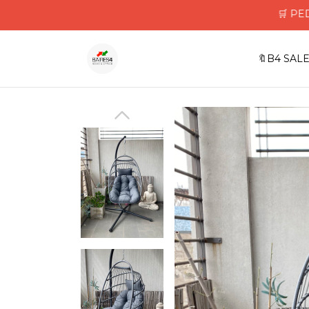
🛒 PEDIDOS 
🔖B4 SALE