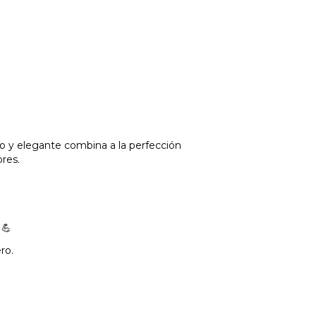
o y elegante combina a la perfección
ores.
 💪
ro.