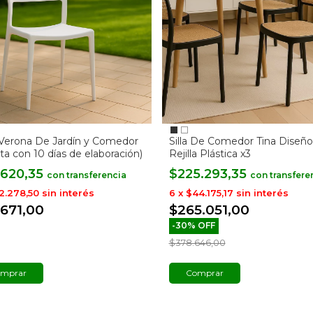
s Verona De Jardín y Comedor
Silla De Comedor Tina Diseño
ta con 10 días de elaboración)
Rejilla Plástica x3
.620,35
$225.293,35
con
con
2.278,50
sin interés
6
x
$44.175,17
sin interés
.671,00
$265.051,00
-
30
%
OFF
$378.646,00
mprar
Comprar