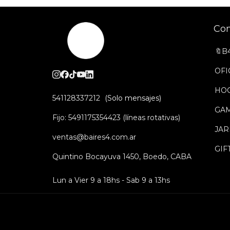
Co
🔖B
OFI
HO
541128337212
GA
Fijo: 5491175354423 (líneas rotativas)
JAR
ventas@baires4.com.ar
GIF
Quintino Bocayuva 1450, Boedo, CABA
Lun a Vier 9 a 18hs - Sab 9 a 13hs