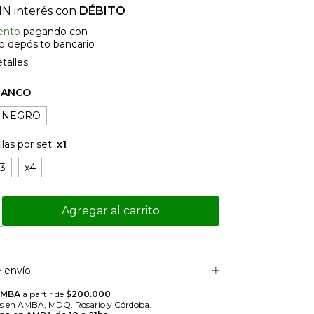
IN interés con
DÉBITO
ento
pagando con
 o depósito bancario
talles
LANCO
NEGRO
llas por set:
x1
x3
x4
 envío
AMBA
a partir de
$200.000
rs en AMBA, MDQ, Rosario y Córdoba.