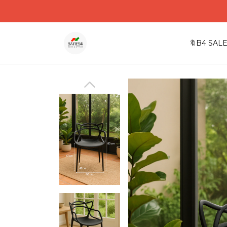
🔖B4 SALE