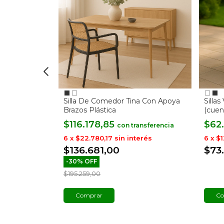
rior Jardín
Silla De Comedor Tina Con Apoya
Silla
Brazos Plástica
(cuen
$116.178,85
$62
con
rés
6
x
$22.780,17
sin interés
6
x
$1
$136.681,00
$73
-
30
%
OFF
$195.259,00
Comprar
Co