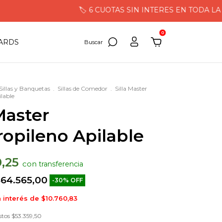
🏷️ 6 CUOTAS SIN INTERES EN TODA LA TIEN
0
CARDS
Sillas y Banquetas
.
Sillas de Comedor
.
Silla Master
ilable
 Master
ropileno Apilable
0,25
con
64.565,00
-
30
%
OFF
n interés de
$10.760,83
stos
$53.359,50