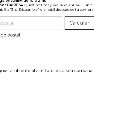
ga en AMBA de 10 a 21hs
 por BAIRES4
Quintino Bocayuva 1450, CABA | Lun a
Sab 9 a 13hs, Disponible 1 día hábil después de tu compra
 el CP:
Calcular
igo postal
lquier ambiente al aire libre, esta silla combina