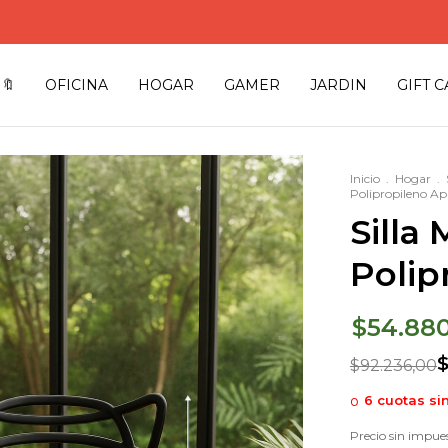
🔖
OFICINA
HOGAR
GAMER
JARDIN
GIFT 
Inicio
.
Hogar
.
Polipropileno Ap
Silla
Polip
$54.88
$
$92.236,00
6
cuotas si
Precio sin impue