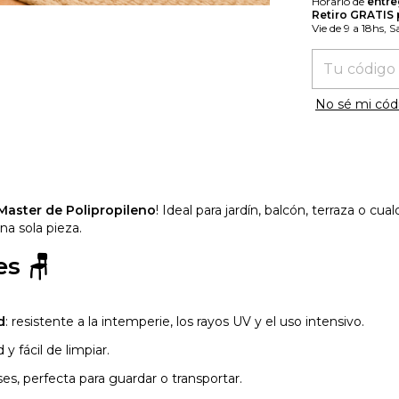
Horario de
entre
Retiro GRATIS
Vie de 9 a 18hs, 
Entregas para
No sé mi cód
 Master de Polipropileno
! Ideal para jardín, balcón, terraza o cua
una sola pieza.
es 🪑
d
: resistente a la intemperie, los rayos UV y el uso intensivo.
 y fácil de limpiar.
ses, perfecta para guardar o transportar.