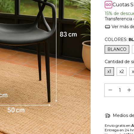
Cuotas S
15% de descu
Transferencia
Ver más de
COLORES:
B
BLANCO
Cantidad de si
x1
x2
Medios de
Envío gratis en
Entrega en 24 h