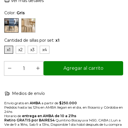
Ver más detalles
Color:
Gris
Cantidad de sillas por set:
x1
x1
x2
x3
x4
Medios de envío
Envío gratis en
AMBA
a partir de
$250.000
Pedidos hasta las 12hs en AMBA llegan en el dia, en Rosario y Córdoba en
24hs
Horario de
entrega en AMBA de 10 a 21hs
Retiro GRATIS por BAIRES4
Quintino Bocayuva 1450, CABA | Lun a
Vie de 9 a 18hs, Sab 9 a 13hs, Disponible 1 día hábil después de tu compra