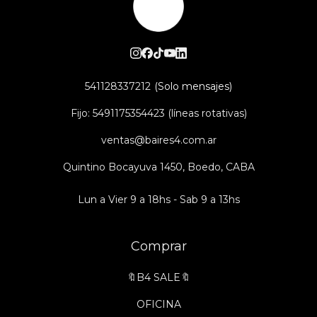
541128337212
Fijo: 5491175354423 (líneas rotativas)
ventas@baires4.com.ar
Quintino Bocayuva 1450, Boedo, CABA
Lun a Vier 9 a 18hs - Sab 9 a 13hs
Comprar
🔖B4 SALE🔖
OFICINA