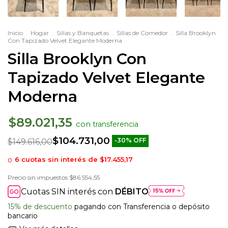
Inicio
.
Hogar
.
Sillas y Banquetas
.
Sillas de Comedor
.
Silla Brooklyn
Con Tapizado Velvet Elegante Moderna
Silla Brooklyn Con
Tapizado Velvet Elegante
Moderna
$89.021,35
con
$104.731,00
-
30
%
OFF
$149.616,00
6
cuotas sin interés de
$17.455,17
Precio sin impuestos
$86.554,55
Cuotas SIN interés con
DÉBITO
15% de descuento
pagando con Transferencia o depósito
bancario