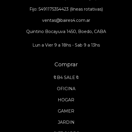
Fijo: 5491175354423 (líneas rotativas)
ventas@baires4.com.ar
Quintino Bocayuva 1450, Boedo, CABA
Lun a Vier 9 a 18hs - Sab 9 a 13hs
Comprar
🔖B4 SALE🔖
OFICINA
HOGAR
GAMER
JARDIN