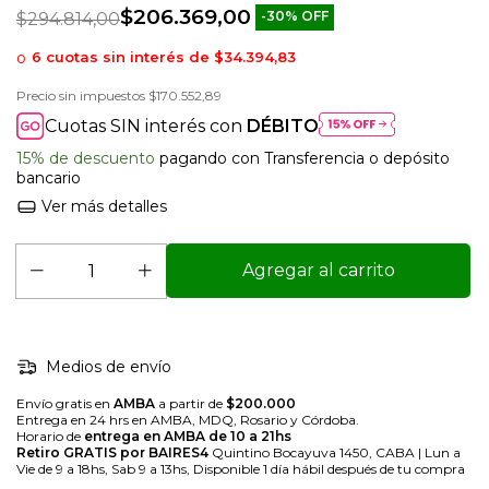
$206.369,00
-
30
%
OFF
$294.814,00
6
cuotas sin interés de
$34.394,83
Precio sin impuestos
$170.552,89
Cuotas SIN interés con
DÉBITO
15% de descuento
pagando con Transferencia o depósito
bancario
Ver más detalles
Medios de envío
Envío gratis en
AMBA
a partir de
$200.000
Entrega en 24 hrs en AMBA, MDQ, Rosario y Córdoba.
Horario de
entrega en AMBA de 10 a 21hs
Retiro GRATIS por BAIRES4
Quintino Bocayuva 1450, CABA | Lun a
Vie de 9 a 18hs, Sab 9 a 13hs, Disponible 1 día hábil después de tu compra