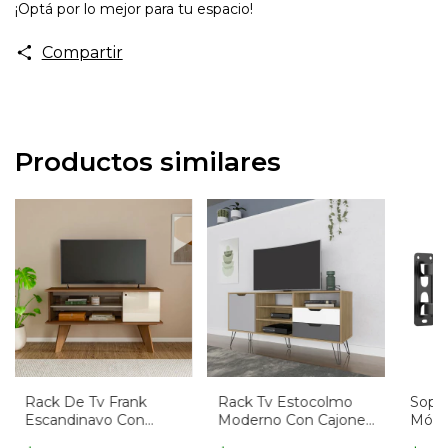
¡Optá por lo mejor para tu espacio!
Compartir
Productos similares
Rack De Tv Frank
Rack Tv Estocolmo
Sopo
Escandinavo Con
Moderno Con Cajones
Móvil
Estantes
y Estantes Abiertos
Pulg