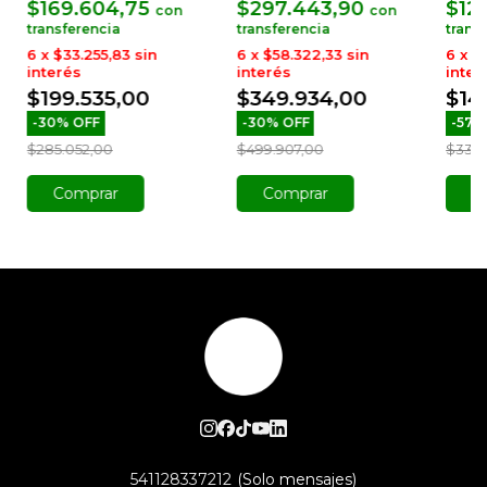
$169.604,75
$297.443,90
$12
con
con
6
x
$33.255,83
sin
6
x
$58.322,33
sin
6
x
$2
interés
interés
inter
$199.535,00
$349.934,00
$14
-
30
%
OFF
-
30
%
OFF
-
57
$285.052,00
$499.907,00
$33.5
541128337212