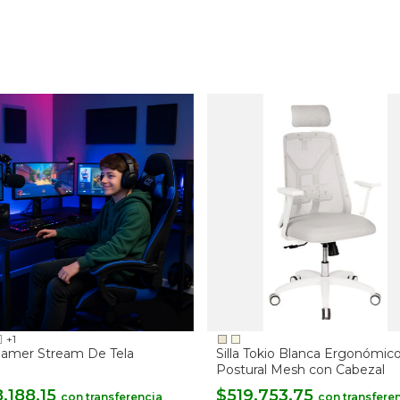
+1
 Gamer Stream De Tela
Silla Tokio Blanca Ergonómic
Postural Mesh con Cabezal
.188,15
$519.753,75
con
con