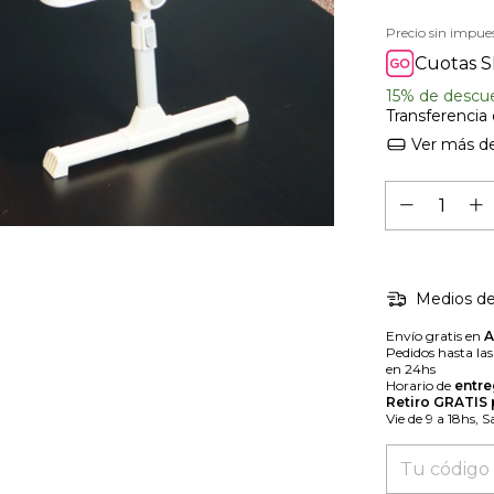
Precio sin impue
Cuotas S
15% de descu
Transferencia
Ver más de
Medios de
Envío gratis en
Pedidos hasta la
en 24hs
Horario de
entre
Retiro GRATIS
Vie de 9 a 18hs, 
Entregas para