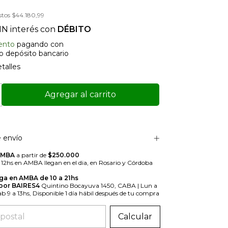
stos
$44.180,99
IN interés con
DÉBITO
ento
pagando con
 o depósito bancario
talles
 envío
AMBA
a partir de
$250.000
s 12hs en AMBA llegan en el dia, en Rosario y Córdoba
ga en AMBA de 10 a 21hs
 por BAIRES4
Quintino Bocayuva 1450, CABA | Lun a
Sab 9 a 13hs, Disponible 1 día hábil después de tu compra
 el CP:
Calcular