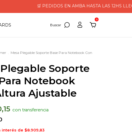
🛒 PEDIDOS EN AMBA HASTA LAS 12HS LLEGAN E
0
CARDS
mer
.
Mesa Plegable Soporte Base Para Notebook Con
Plegable Soporte
 Para Notebook
ltura Ajustable
0,15
con
0
n interés de
$8.909,83