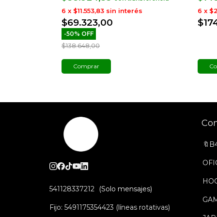
rés
6
x
$11.553,83
sin interés
6
x
$2
$69.323,00
$17
-
50
%
OFF
$138.648,00
Comprar
Co
Co
🔖B
OFI
HO
541128337212
GA
Fijo: 5491175354423 (líneas rotativas)