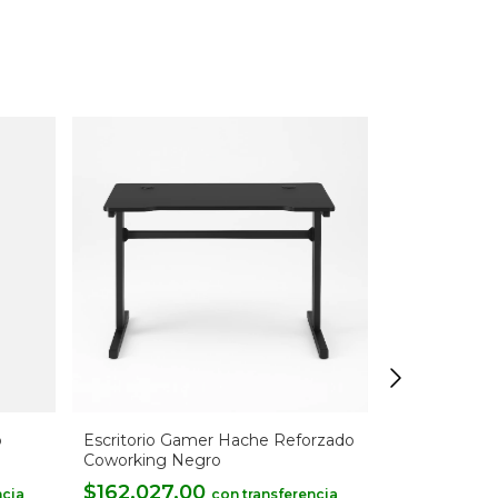
o
Escritorio Gamer Hache Reforzado
Base Soport
Coworking Negro
Computadora
$162.027,00
$38.645,
con