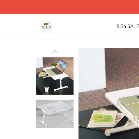
🔖B4 SALE