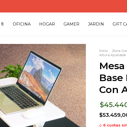
🔖
OFICINA
HOGAR
GAMER
JARDIN
GIFT 
Inicio
.
Zona Ga
Altura Ajustable
Mesa 
Base
Con A
$45.44
$53.459,0
6
cuotas si