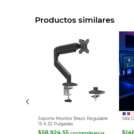
Productos similares
 Soporte
Soporte Monitor Brazo Regulable
Silla
um
13 A 32 Pulgadas
$58.924,55
$148
con