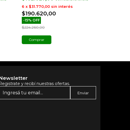
6
x
$31.770,00
sin interés
6
x
$7.577,50
$190.620,00
$45.465,
-
15
%
OFF
-
49
%
OFF
$224.260,00
$89.601,00
Comprar
Comprar
Newsletter
Registrate y recibí nuestras ofertas.