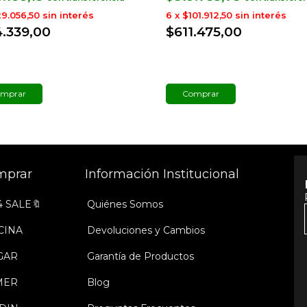
9.056,50
sin interés
6
x
$101.912,50
sin interés
4.339,00
$611.475,00
mprar
Comprar
mprar
Información Institucional
4 SALE🔖
Quiénes Somos
CINA
Devoluciones y Cambios
GAR
Garantía de Productos
MER
Blog