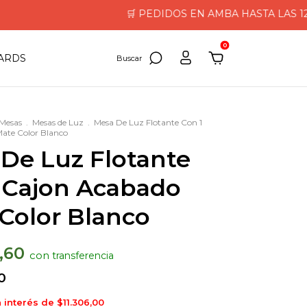
🛒 PEDIDOS EN AMBA HASTA LAS 12HS L
0
CARDS
Mesas
.
Mesas de Luz
.
Mesa De Luz Flotante Con 1
ate Color Blanco
De Luz Flotante
 Cajon Acabado
Color Blanco
0,60
con
0
n interés de
$11.306,00