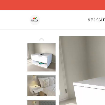
🔖B4 SALE