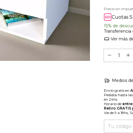
Precio sin impue
Cuotas S
15% de descu
Transferencia
Ver más de
Medios de
Envío gratis en
Pedidos hasta la
en 24hs
Horario de
entre
Retiro GRATIS
Vie de 9 a 18hs, 
Entregas para