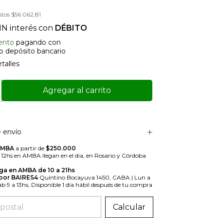
stos
$56.062,81
IN interés con
DÉBITO
ento
pagando con
 o depósito bancario
talles
 envío
AMBA
a partir de
$250.000
s 12hs en AMBA llegan en el dia, en Rosario y Córdoba
ga en AMBA de 10 a 21hs
 por BAIRES4
Quintino Bocayuva 1450, CABA | Lun a
Sab 9 a 13hs, Disponible 1 día hábil después de tu compra
 el CP:
Calcular