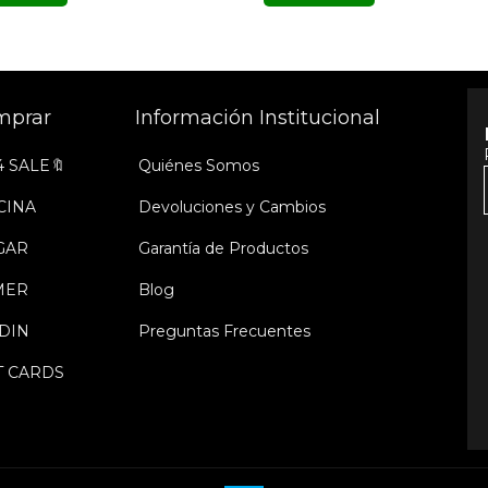
mprar
Información Institucional
4 SALE🔖
Quiénes Somos
CINA
Devoluciones y Cambios
GAR
Garantía de Productos
MER
Blog
DIN
Preguntas Frecuentes
T CARDS