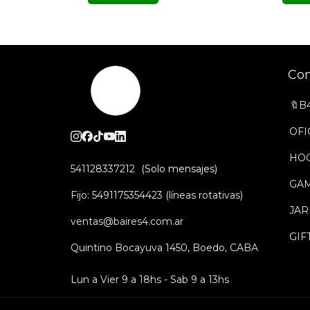
Co
🔖B
OFI
HO
541128337212
GA
Fijo: 5491175354423 (líneas rotativas)
JAR
ventas@baires4.com.ar
GIF
Quintino Bocayuva 1450, Boedo, CABA
Lun a Vier 9 a 18hs - Sab 9 a 13hs