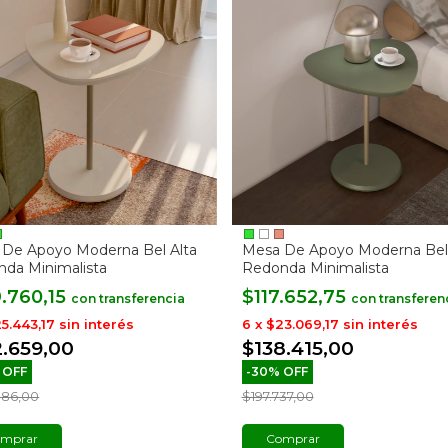
De Apoyo Moderna Bel Alta
Mesa De Apoyo Moderna Bel
da Minimalista
Redonda Minimalista
9.760,15
$117.652,75
con
con
5.443,17
sin interés
6
x
$23.069,17
sin interés
2.659,00
$138.415,00
%
OFF
-
30
%
OFF
086,00
$197.737,00
mprar
Comprar