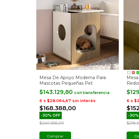
Mesa De Apoyo Moderna Para
Mesa 
Mascotas Pequeñas Pet
Redon
$143.129,80
$12
con
6
x
$28.064,67
sin interés
6
x
$2
$168.388,00
$15
-
30
%
OFF
-
30
$240.556,00
$218.
Co