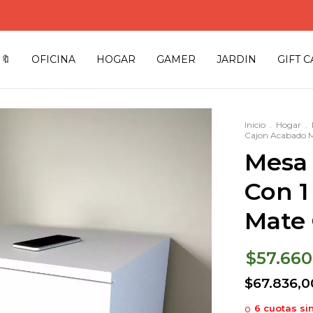
🔖
OFICINA
HOGAR
GAMER
JARDIN
GIFT 
Inicio
.
Hogar
.
Cajon Acabado M
Mesa 
Con 1
Mate 
$57.66
$67.836,0
6
cuotas si