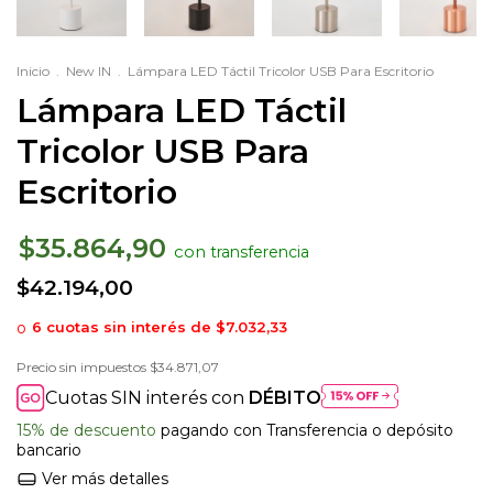
Inicio
.
New IN
.
Lámpara LED Táctil Tricolor USB Para Escritorio
Lámpara LED Táctil
Tricolor USB Para
Escritorio
$35.864,90
con
$42.194,00
6
cuotas sin interés de
$7.032,33
Precio sin impuestos
$34.871,07
Cuotas SIN interés con
DÉBITO
15% de descuento
pagando con Transferencia o depósito
bancario
Ver más detalles