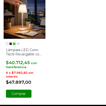
+1
Lámpara LED Cono
Táctil Recargable con
Luz Tricolor
$40.712,45
con
6
x
$7.982,83
sin
interés
$47.897,00
Comprar