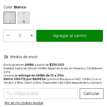
Color:
Blanco
Medios de envío
Envío gratis en
AMBA
a partir de
$250.000
Pedidos hasta las 12hs en AMBA llegan en el dia, en Rosario y Córdoba en
24hs
Horario de
entrega en AMBA de 10 a 21hs
Retiro GRATIS por BAIRES4
Quintino Bocayuva 1450, CABA | Lun a
Vie de 9 a 18hs, Sab 9 a 13hs, Disponible 1 día hábil después de tu compra
Entregas para el CP:
Calcular
No sé mi código postal