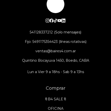
541128337212
Fijo: 5491175354423 (líneas rotativas)
ventas@baires4.com.ar
Quintino Bocayuva 1450, Boedo, CABA
Lun a Vier 9 a 18hs - Sab 9 a 13hs
Comprar
🔖B4 SALE🔖
OFICINA