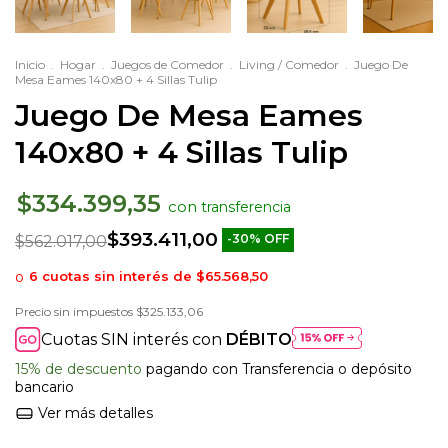
Inicio
.
Hogar
.
Juegos de Comedor
.
Living / Comedor
.
Juego De
Mesa Eames 140x80 + 4 Sillas Tulip
Juego De Mesa Eames
140x80 + 4 Sillas Tulip
$334.399,35
con
$393.411,00
-
30
%
OFF
$562.017,00
6
cuotas sin interés de
$65.568,50
Precio sin impuestos
$325.133,06
Cuotas SIN interés con
DÉBITO
15% de descuento
pagando con Transferencia o depósito
bancario
Ver más detalles