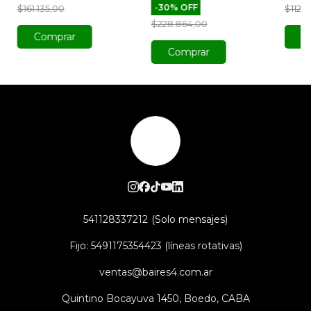
-
30
%
OFF
$161.135,00
$112.3
$228.864,00
Comprar
Comprar
541128337212
Fijo: 5491175354423 (líneas rotativas)
ventas@baires4.com.ar
Quintino Bocayuva 1450, Boedo, CABA