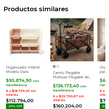
Productos similares
Organizador Infantil
Orga
Modelo Osito
para 
Carrito Plegable
Multiuso Plegable de
$95.874,90
$66
con
Tela Oxford
$136.173,40
con
6
x
$18.799,00
sin
6
x
$1
interés
inter
6
x
$26.700,67
sin
$112.794,00
$78
interés
$160.204,00
-
30
%
OFF
-
30