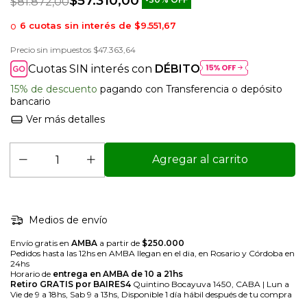
$57.310,00
-
30
%
OFF
$81.872,00
6
cuotas sin interés de
$9.551,67
Precio sin impuestos
$47.363,64
Cuotas SIN interés con
DÉBITO
15% de descuento
pagando con Transferencia o depósito
bancario
Ver más detalles
Medios de envío
Envío gratis en
AMBA
a partir de
$250.000
Pedidos hasta las 12hs en AMBA llegan en el dia, en Rosario y Córdoba en
24hs
Horario de
entrega en AMBA de 10 a 21hs
Retiro GRATIS por BAIRES4
Quintino Bocayuva 1450, CABA | Lun a
Vie de 9 a 18hs, Sab 9 a 13hs, Disponible 1 día hábil después de tu compra