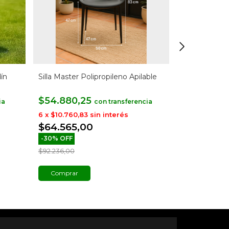
dín
Silla Master Polipropileno Apilable
Silla Tulip 
De Madera
$54.880,25
$66.870,
con
6
x
$10.760,83
sin interés
6
x
$13.111,83
$64.565,00
$78.671,
-
30
%
OFF
-
30
%
OFF
$92.236,00
$112.388,00
Comprar
Comprar