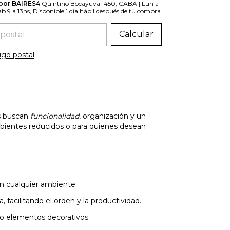
 por BAIRES4
Quintino Bocayuva 1450, CABA | Lun a
Sab 9 a 13hs, Disponible 1 día hábil después de tu compra
 el CP:
Calcular
igo postal
es buscan
funcionalidad
, organización y un
ambientes reducidos o para quienes desean
n cualquier ambiente.
 facilitando el orden y la productividad.
 o elementos decorativos.