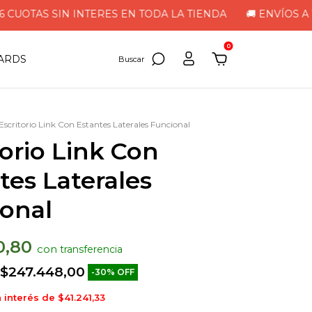
UOTAS SIN INTERES EN TODA LA TIENDA
🚚 ENVÍOS A TODO 
0
CARDS
Escritorio Link Con Estantes Laterales Funcional
torio Link Con
tes Laterales
onal
0,80
con
$247.448,00
-
30
%
OFF
n interés de
$41.241,33