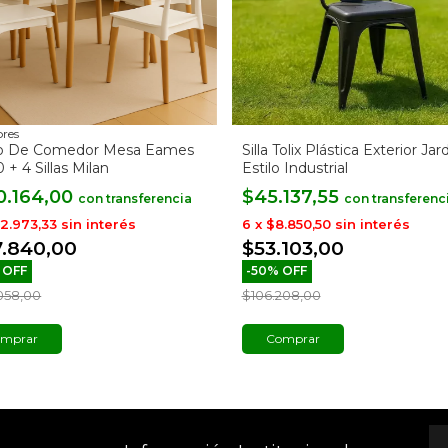
ores
o De Comedor Mesa Eames
Silla Tolix Plástica Exterior Jar
 + 4 Sillas Milan
Estilo Industrial
0.164,00
$45.137,55
con
con
2.973,33
sin interés
6
x
$8.850,50
sin interés
7.840,00
$53.103,00
%
OFF
-
50
%
OFF
058,00
$106.208,00
mprar
Comprar