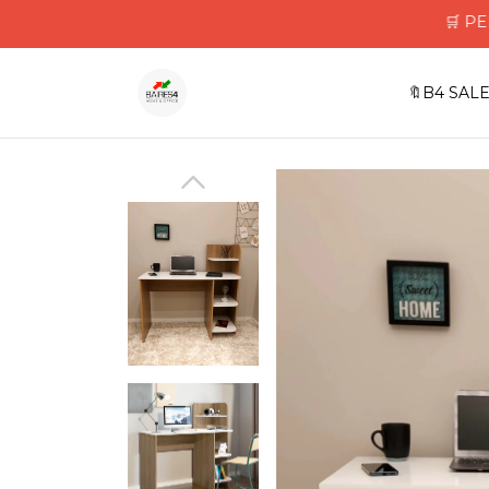
🛒 PEDIDOS
🔖B4 SALE