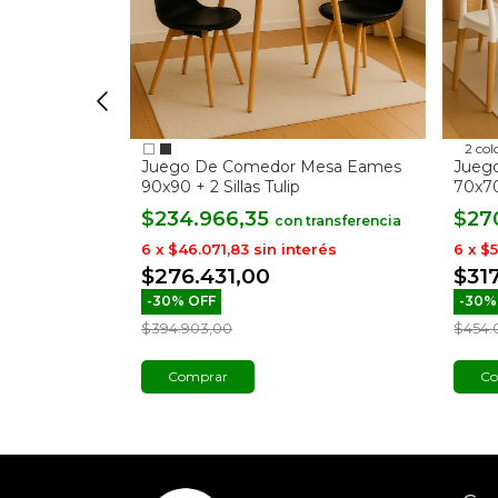
2 col
Mesa Eames
Juego De Comedor Mesa Eames
Jueg
s
90x90 + 2 Sillas Tulip
70x70
$234.966,35
$27
con
erés
6
x
$46.071,83
sin interés
6
x
$5
$276.431,00
$31
-
30
%
OFF
-
30
$394.903,00
$454.
Comprar
Co