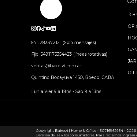
Co
🔖B
OFI
HO
541128337212
GA
Fijo: 5491175354423 (líneas rotativas)
JAR
ventas@baires4.com.ar
GIF
Quintino Bocayuva 1450, Boedo, CABA
Lun a Vier 9 a 18hs - Sab 9 a 13hs
Copyright Baires4 | Home & Office - 30716962934 - 2026. 
Defensa de las y los consumidores. Para reclamos
ingresá 