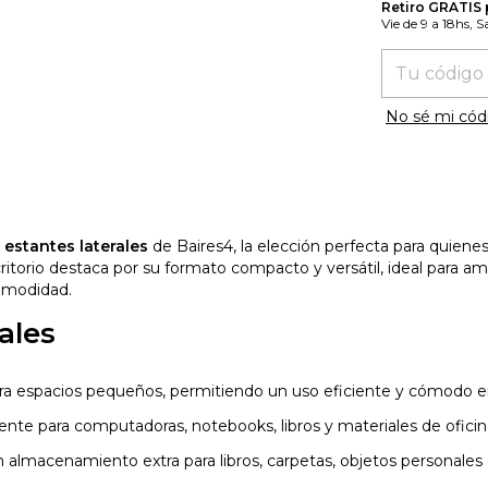
Retiro GRATIS
Vie de 9 a 18hs, 
Entregas para
No sé mi cód
 estantes laterales
de Baires4, la elección perfecta para quien
ritorio destaca por su formato compacto y versátil, ideal para 
omodidad.
ales
ra espacios pequeños, permitiendo un uso eficiente y cómodo e
ente para computadoras, notebooks, libros y materiales de oficina,
 almacenamiento extra para libros, carpetas, objetos personales