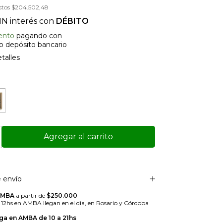
stos
$204.502,48
IN interés con
DÉBITO
ento
pagando con
 o depósito bancario
talles
 envío
AMBA
a partir de
$250.000
s 12hs en AMBA llegan en el dia, en Rosario y Córdoba
ga en AMBA de 10 a 21hs