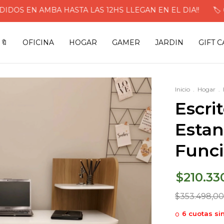
 EN AMBA HASTA LAS 12HS LLEGAN EN EL DIA!!
🏷️ 6 C
🔖
OFICINA
HOGAR
GAMER
JARDIN
GIFT 
Inicio
.
Hogar
.
Escri
Estan
Funci
$210.33
$353.498,00
6
cuotas si