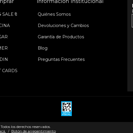
mprar
Información Institucional
4 SALE🔖
Quiénes Somos
CINA
Devoluciones y Cambios
GAR
Garantía de Productos
MER
Blog
DIN
Preguntas Frecuentes
T CARDS
Todos los derechos reservados.
acá.
/
Botón de arrepentimiento