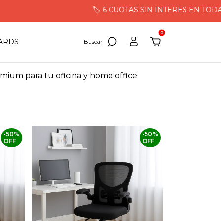
🏷️ 6 CUOTAS SIN INTERES EN TODA L
0
CARDS
emium para tu oficina y home office.
-
50
%
-
50
%
OFF
OFF