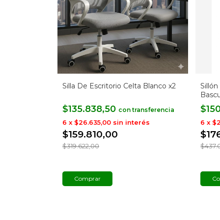
Silla De Escritorio Celta Blanco x2
Silló
Bascu
$135.838,50
$15
con
6
x
$26.635,00
sin interés
6
x
$2
$159.810,00
$17
$319.622,00
$437.
Co