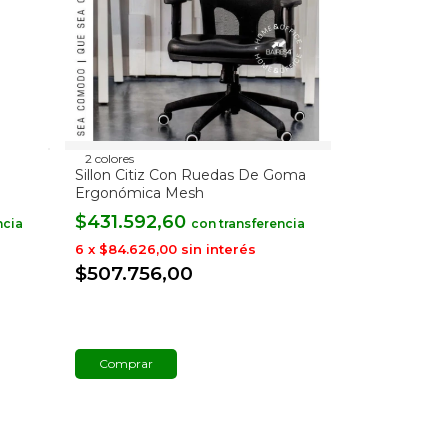
2 colores
Sillon Citiz Con Ruedas De Goma
Ergonómica Mesh
$431.592,60
con
6
x
$84.626,00
sin interés
$507.756,00
Comprar