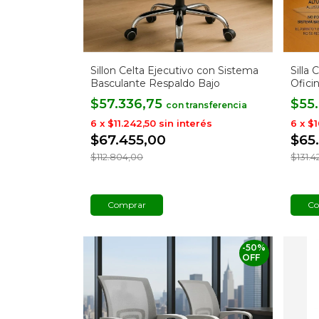
Sillon Celta Ejecutivo con Sistema
Silla
Basculante Respaldo Bajo
Ofici
$57.336,75
$55
con
6
x
$11.242,50
sin interés
6
x
$1
$67.455,00
$65
$112.804,00
$131.4
Co
-
50
%
OFF