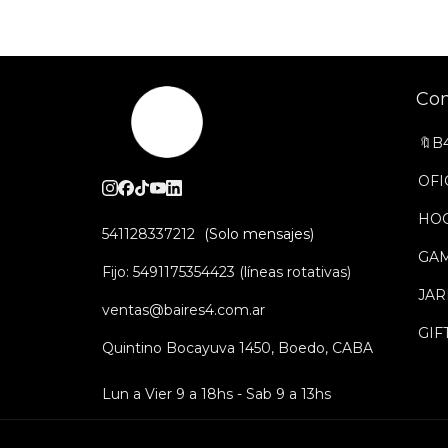
Co
🔖B
OFI
HO
541128337212
GA
Fijo: 5491175354423 (líneas rotativas)
JAR
ventas@baires4.com.ar
GIF
Quintino Bocayuva 1450, Boedo, CABA
Lun a Vier 9 a 18hs - Sab 9 a 13hs