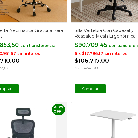
 Celta Neumática Giratoria Para
Silla Vertebra Con Cabezal y
na
Respaldo Mesh Ergonómica
.853,50
$90.709,45
con
con
0.951,67
sin interés
6
x
$17.786,17
sin interés
.710,00
$106.717,00
22,00
$213.434,00
mprar
-
60
%
OFF