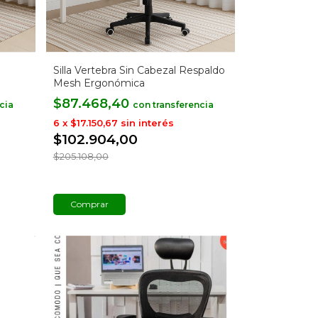
Silla Vertebra Sin Cabezal Respaldo
Mesh Ergonómica
$87.468,40
con
6
x
$17.150,67
sin interés
$102.904,00
$205.108,00