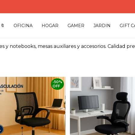
🔖
OFICINA
HOGAR
GAMER
JARDIN
GIFT 
es y notebooks, mesas auxiliares y accesorios. Calidad pr
-
50
%
OFF