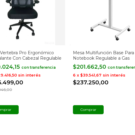
n Vertebra Pro Ergonómico
Mesa Multifunción Base Para
lante Con Cabezal Regulable
Notebook Regulable a Gas
0.024,15
$201.662,50
con
con
9.416,50
sin interés
6
x
$39.541,67
sin interés
6.499,00
$237.250,00
046,00
mprar