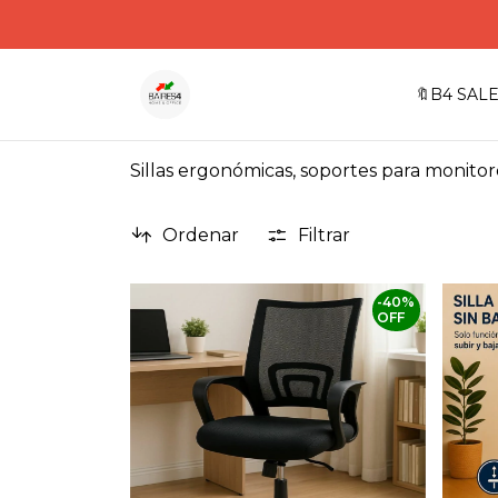
🔖B4 SALE
Sillas ergonómicas, soportes para monitor
Ordenar
Filtrar
-
40
%
OFF